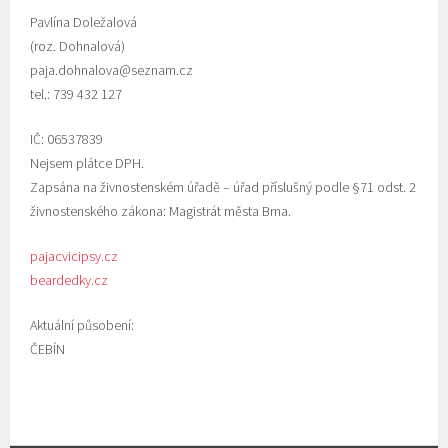
Pavlína Doležalová
(roz. Dohnalová)
paja.dohnalova@seznam.cz
tel.: 739 432 127
IČ: 06537839
Nejsem plátce DPH.
Zapsána na živnostenském úřadě – úřad příslušný podle §71 odst. 2
živnostenského zákona: Magistrát města Brna.
pajacvicipsy.cz
beardedky.cz
Aktuální působení:
ČEBÍN