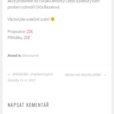
Akce proběhne na cvičáku Amonry Čebín a parkury nám
postaví rozhodčí Olča Bazalová.
Všichni jste srdečně zváni!
Propozice:
ZDE
Přihlášky:
ZDE
Posted in:
Nezařazené
POST
POŘÁDÁM – Dogdancingové
Iduška má zkoušku HtM2
NAVIGATION
zkoušky 15. 4. 2018
NAPSAT KOMENTÁŘ