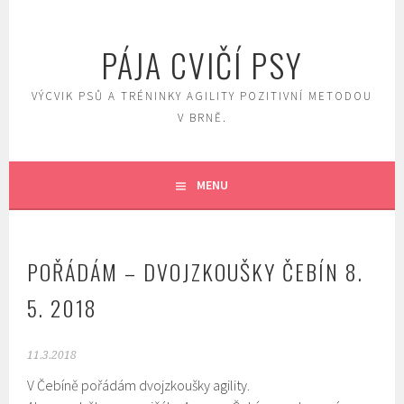
Skip
to
PÁJA CVIČÍ PSY
content
VÝCVIK PSŮ A TRÉNINKY AGILITY POZITIVNÍ METODOU
V BRNĚ.
MENU
POŘÁDÁM – DVOJZKOUŠKY ČEBÍN 8.
5. 2018
11.3.2018
V Čebíně pořádám dvojzkoušky agility.