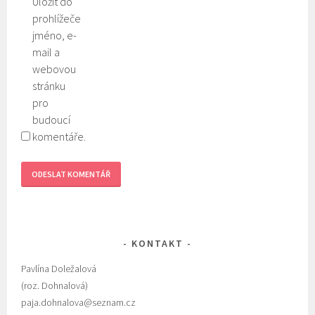
Uložit do
prohlížeče
jméno, e-
mail a
webovou
stránku
pro
budoucí
komentáře.
KONTAKT
Pavlína Doležalová
(roz. Dohnalová)
paja.dohnalova@seznam.cz