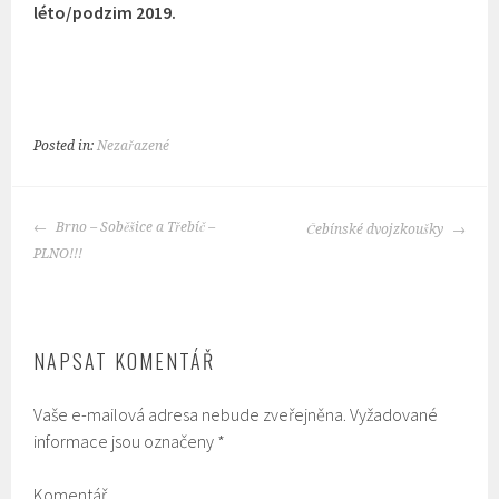
léto/podzim 2019.
Posted in:
Nezařazené
POST
Brno – Soběšice a Třebíč –
Čebínské dvojzkoušky
NAVIGATION
PLNO!!!
NAPSAT KOMENTÁŘ
Vaše e-mailová adresa nebude zveřejněna.
Vyžadované
informace jsou označeny
*
Komentář