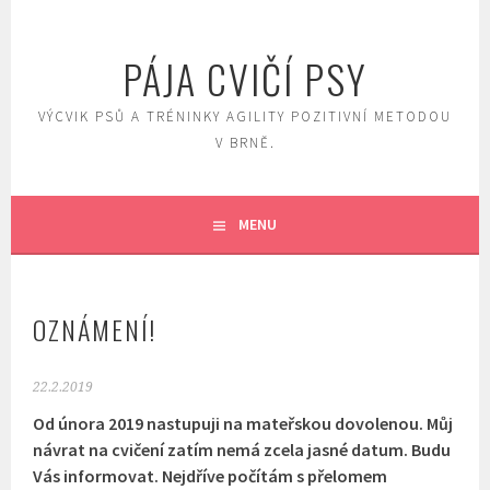
Skip
to
PÁJA CVIČÍ PSY
content
VÝCVIK PSŮ A TRÉNINKY AGILITY POZITIVNÍ METODOU
V BRNĚ.
MENU
OZNÁMENÍ!
22.2.2019
Od února 2019 nastupuji na mateřskou dovolenou. Můj
návrat na cvičení zatím nemá zcela jasné datum. Budu
Vás informovat. Nejdříve počítám s přelomem